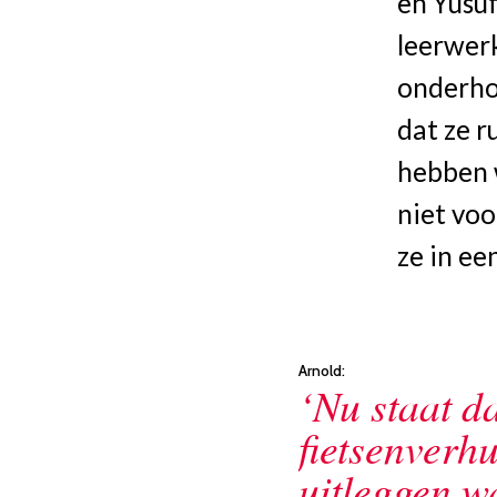
en Yusuf
leerwerk
onderho
dat ze r
hebben 
niet voo
ze in ee
Arnold:
‘Nu staat d
fietsenverhu
uitleggen wa