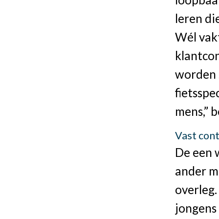
leren di
Wél vak
klantco
worden 
fietsspe
mens,” 
Vast con
De een 
ander me
overleg.
jongens 