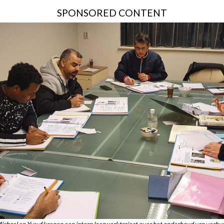
SPONSORED CONTENT
ichael en Yusuf kregen een intern leerwerktraject over het onderhoud van verhu