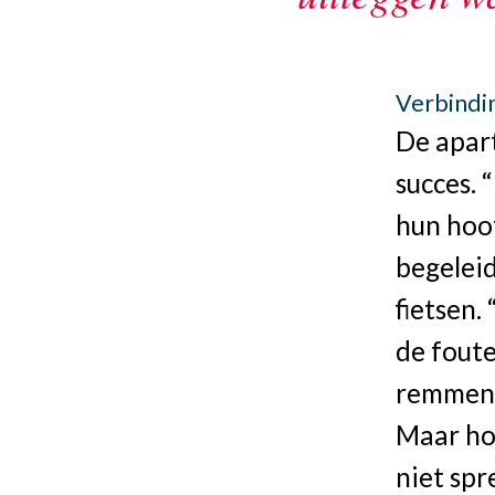
Verbindi
De apart
succes.
hun hoof
begelei
fietsen. 
de foute
remmen e
Maar hoe
niet spr