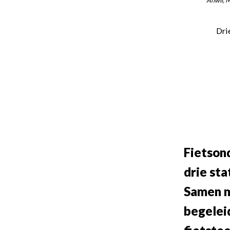
Dri
Fietson
drie sta
Samen m
begeleid