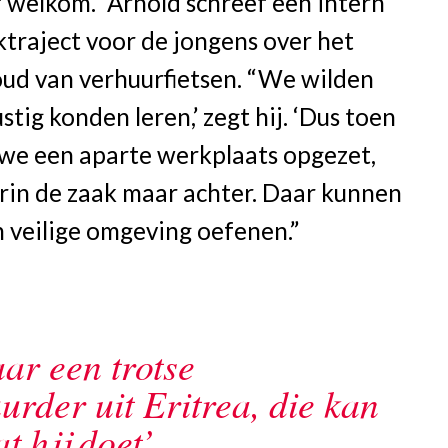
 welkom.” Arnold schreef een intern
traject voor de jongens over het
ud van verhuurfietsen. “We wilden
ustig konden leren,’ zegt hij. ‘Dus toen
we een aparte werkplaats opgezet,
rin de zaak maar achter. Daar kunnen
n veilige omgeving oefenen.”
aar een trotse
urder uit Eritrea, die kan
t hij doet’