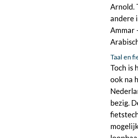
Arnold. 
andere i
Ammar –
Arabisch
Taal en f
Toch is 
ook na h
Nederlan
bezig. D
fietstec
mogelij
loopbaa