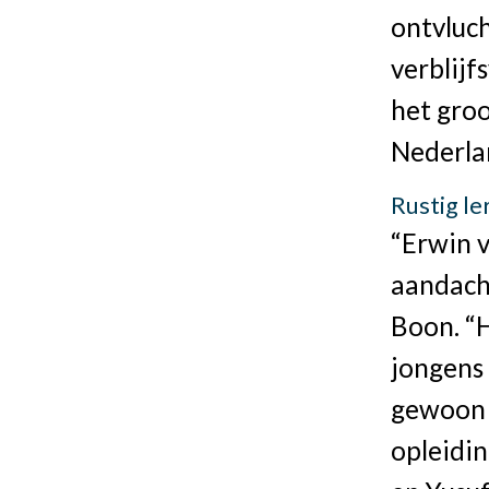
ontvluc
verblijf
het gro
Nederla
Rustig le
“Erwin v
aandach
Boon. “H
jongens
gewoon 
opleidin