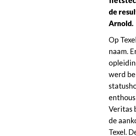
fietstec
de resul
Arnold.
Op Texel
naam. Er
opleidin
werd be
statusho
enthousi
Veritas 
de aank
Texel. D