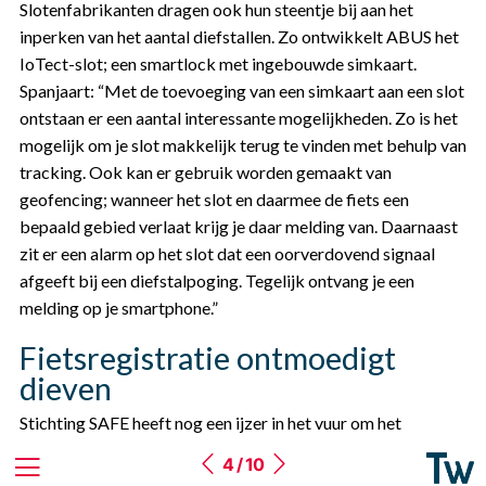
Slotenfabrikanten dragen ook hun steentje bij aan het
inperken van het aantal diefstallen. Zo ontwikkelt ABUS het
IoTect-slot; een smartlock met ingebouwde simkaart.
Spanjaart: “Met de toevoeging van een simkaart aan een slot
ontstaan er een aantal interessante mogelijkheden. Zo is het
mogelijk om je slot makkelijk terug te vinden met behulp van
tracking. Ook kan er gebruik worden gemaakt van
geofencing; wanneer het slot en daarmee de fiets een
bepaald gebied verlaat krijg je daar melding van. Daarnaast
zit er een alarm op het slot dat een oorverdovend signaal
afgeeft bij een diefstalpoging. Tegelijk ontvang je een
melding op je smartphone.”
Fietsregistratie ontmoedigt
dieven
Stichting SAFE heeft nog een ijzer in het vuur om het
snelstijgende aantal (elektrische) fietsdiefstallen een halt toe
4 / 10
te roepen: verplichte registratie. Peter van den Brink: