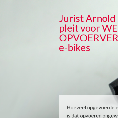
Overslaan
en
Jurist Arnol
naar
pleit voor W
de
inhoud
OPVOERVE
gaan
e-bikes
Hoeveel opgevoerde el
is dat opvoeren ongewe