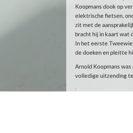
Koopmans dook op verz
elektrische fietsen, o
zit met de aansprakel
bracht hij in kaart wa
In het eerste Tweewie
de doeken en pleitte h
Arnold Koopmans was é
volledige uitzending t