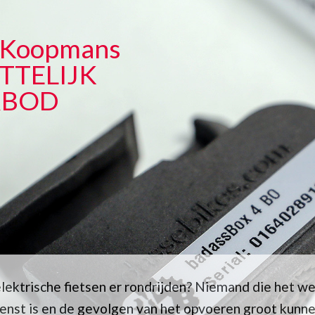
d Koopmans
ETTELIJK
RBOD
ektrische fietsen er rondrijden? Niemand die het w
nst is en de gevolgen van het opvoeren groot kunnen 